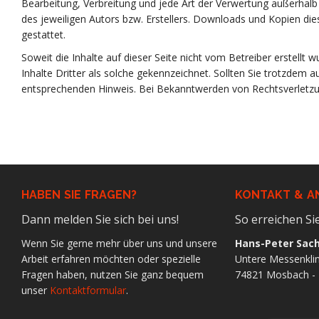
Bearbeitung, Verbreitung und jede Art der Verwertung außerhal
des jeweiligen Autors bzw. Erstellers. Downloads und Kopien dies
gestattet.
Soweit die Inhalte auf dieser Seite nicht vom Betreiber erstellt
Inhalte Dritter als solche gekennzeichnet. Sollten Sie trotzdem
entsprechenden Hinweis. Bei Bekanntwerden von Rechtsverletzu
HABEN SIE FRAGEN?
KONTAKT & A
Dann melden Sie sich bei uns!
So erreichen Si
Wenn Sie gerne mehr über uns und unsere
Hans-Peter Sac
Arbeit erfahren möchten oder spezielle
Untere Messenkli
Fragen haben, nutzen Sie ganz bequem
74821 Mosbach - 
unser
Kontaktformular
.