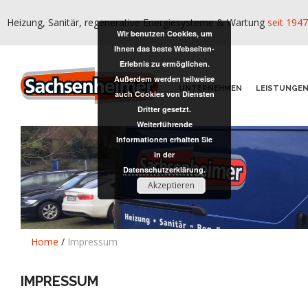
Heizung, Sanitär, regenerative Energiesysteme & Wartung
seit 1947
Wir benutzen Cookies, um
Ihnen das beste Webseiten-
Erlebnis zu ermöglichen.
Außerdem werden teilweise
UNTERNEHMEN
LEISTUNGE
auch Cookies von Diensten
Dritter gesetzt.
Weiterführende
Informationen erhalten Sie
in der
Datenschutzerklärung.
Akzeptieren
Home
/
Impressum
IMPRESSUM