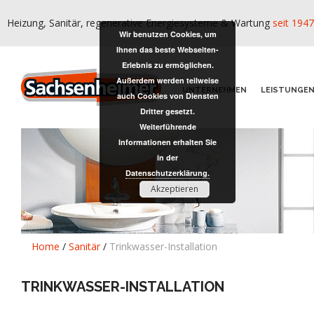
Heizung, Sanitär, regenerative Energiesysteme & Wartung
seit 1947
Wir benutzen Cookies, um
Ihnen das beste Webseiten-
Erlebnis zu ermöglichen.
Außerdem werden teilweise
UNTERNEHMEN
LEISTUNGE
auch Cookies von Diensten
Dritter gesetzt.
Weiterführende
Informationen erhalten Sie
in der
Datenschutzerklärung.
Akzeptieren
Home
/
Sanitär
/
Trinkwasser-Installation
TRINKWASSER-INSTALLATION